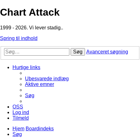
Chart Attack
1999 - 2026. Vi lever stadig..
Spring til indhold
Søg
Avanceret søgning
Hurtige links
Ubesvarede indlæg
Aktive emner
Søg
OSS
Log ind
Tilmeld
Hjem
Boardindeks
Søg