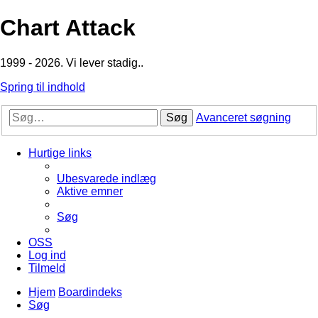
Chart Attack
1999 - 2026. Vi lever stadig..
Spring til indhold
Søg
Avanceret søgning
Hurtige links
Ubesvarede indlæg
Aktive emner
Søg
OSS
Log ind
Tilmeld
Hjem
Boardindeks
Søg