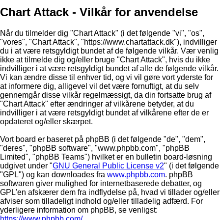
Chart Attack - Vilkår for anvendelse
Når du tilmelder dig "Chart Attack" (i det følgende "vi", "os",
"vores", "Chart Attack", "https://www.chartattack.dk"), indvilliger
du i at være retsgyldigt bundet af de følgende vilkår. Vær venlig
ikke at tilmelde dig og/eller bruge "Chart Attack", hvis du ikke
indvilliger i at være retsgyldigt bundet af alle de følgende vilkår.
Vi kan ændre disse til enhver tid, og vi vil gøre vort yderste for
at informere dig, alligevel vil det være fornuftigt, at du selv
gennemgår disse vilkår regelmæssigt, da din fortsatte brug af
"Chart Attack" efter ændringer af vilkårene betyder, at du
indvilliger i at være retsgyldigt bundet af vilkårene efter de er
opdateret og/eller skærpet.
Vort board er baseret på phpBB (i det følgende "de", "dem",
"deres", "phpBB software", "www.phpbb.com", "phpBB
Limited", "phpBB Teams") hvilket er en bulletin board-løsning
udgivet under "
GNU General Public License v2
" (i det følgende
"GPL") og kan downloades fra
www.phpbb.com
. phpBB
softwaren giver mulighed for internetbaserede debatter, og
GPL'en afskærer dem fra indflydelse på, hvad vi tillader og/eller
afviser som tilladeligt indhold og/eller tilladelig adfærd. For
yderligere information om phpBB, se venligst:
https://www.phpbb.com/
.