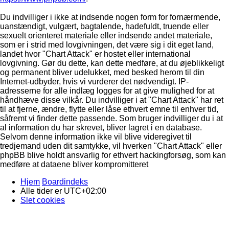
Du indvilliger i ikke at indsende nogen form for fornærmende,
uanstændigt, vulgært, bagtalende, hadefuldt, truende eller
sexuelt orienteret materiale eller indsende andet materiale,
som er i strid med lovgivningen, det være sig i dit eget land,
landet hvor "Chart Attack" er hostet eller international
lovgivning. Gør du dette, kan dette medføre, at du øjeblikkeligt
og permanent bliver udelukket, med besked herom til din
Internet-udbyder, hvis vi vurderer det nødvendigt. IP-
adresserne for alle indlæg logges for at give mulighed for at
håndhæve disse vilkår. Du indvilliger i at "Chart Attack" har ret
til at fjerne, ændre, flytte eller låse ethvert emne til enhver tid,
såfremt vi finder dette passende. Som bruger indvilliger du i at
al information du har skrevet, bliver lagret i en database.
Selvom denne information ikke vil blive videregivet til
tredjemand uden dit samtykke, vil hverken "Chart Attack" eller
phpBB blive holdt ansvarlig for ethvert hackingforsøg, som kan
medføre at dataene bliver kompromitteret
Hjem
Boardindeks
Alle tider er
UTC+02:00
Slet cookies