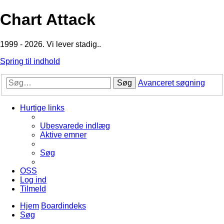
Chart Attack
1999 - 2026. Vi lever stadig..
Spring til indhold
Søg
Avanceret søgning
Hurtige links
Ubesvarede indlæg
Aktive emner
Søg
OSS
Log ind
Tilmeld
Hjem
Boardindeks
Søg