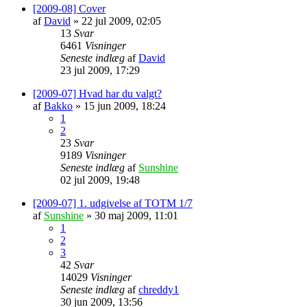
[2009-08] Cover
af
David
»
22 jul 2009, 02:05
13
Svar
6461
Visninger
Seneste indlæg
af
David
23 jul 2009, 17:29
[2009-07] Hvad har du valgt?
af
Bakko
»
15 jun 2009, 18:24
1
2
23
Svar
9189
Visninger
Seneste indlæg
af
Sunshine
02 jul 2009, 19:48
[2009-07] 1. udgivelse af TOTM 1/7
af
Sunshine
»
30 maj 2009, 11:01
1
2
3
42
Svar
14029
Visninger
Seneste indlæg
af
chreddy1
30 jun 2009, 13:56