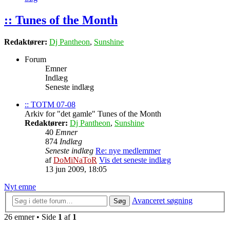
:: Tunes of the Month
Redaktører:
Dj Pantheon
,
Sunshine
Forum
Emner
Indlæg
Seneste indlæg
:: TOTM 07-08
Arkiv for "det gamle" Tunes of the Month
Redaktører:
Dj Pantheon
,
Sunshine
40
Emner
874
Indlæg
Seneste indlæg
Re: nye medlemmer
af
DoMiNaToR
Vis det seneste indlæg
13 jun 2009, 18:05
Nyt emne
Avanceret søgning
Søg
26 emner • Side
1
af
1