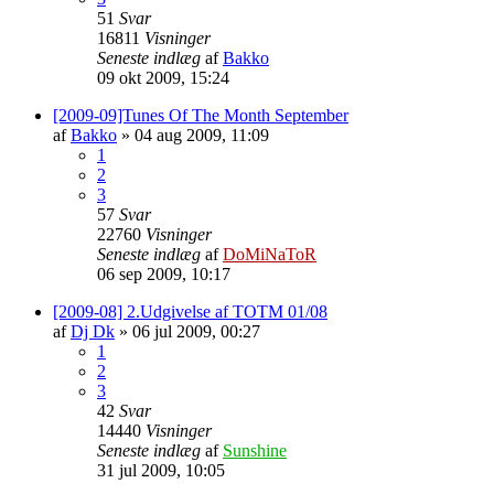
51
Svar
16811
Visninger
Seneste indlæg
af
Bakko
09 okt 2009, 15:24
[2009-09]Tunes Of The Month September
af
Bakko
»
04 aug 2009, 11:09
1
2
3
57
Svar
22760
Visninger
Seneste indlæg
af
DoMiNaToR
06 sep 2009, 10:17
[2009-08] 2.Udgivelse af TOTM 01/08
af
Dj Dk
»
06 jul 2009, 00:27
1
2
3
42
Svar
14440
Visninger
Seneste indlæg
af
Sunshine
31 jul 2009, 10:05