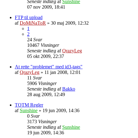
Seneste indlæg
af
Sunshine
07 nov 2009, 18:41
FTP til upload
af
DoMiNaToR
»
30 maj 2009, 12:32
1
2
24
Svar
10467
Visninger
Seneste indlæg
af
QrazyLeg
05 okt 2009, 22:37
At rette "problemet" med id3-tags"
af
QrazyLeg
»
11 jan 2008, 12:01
11
Svar
5906
Visninger
Seneste indlæg
af
Bakko
28 aug 2009, 12:49
TOTM Regler
af
Sunshine
»
19 jun 2009, 14:36
0
Svar
3173
Visninger
Seneste indlæg
af
Sunshine
19 jun 2009, 14:36