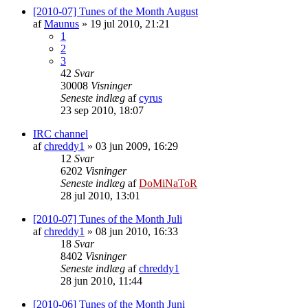
[2010-07] Tunes of the Month August
af
Maunus
»
19 jul 2010, 21:21
1
2
3
42
Svar
30008
Visninger
Seneste indlæg
af
cyrus
23 sep 2010, 18:07
IRC channel
af
chreddy1
»
03 jun 2009, 16:29
12
Svar
6202
Visninger
Seneste indlæg
af
DoMiNaToR
28 jul 2010, 13:01
[2010-07] Tunes of the Month Juli
af
chreddy1
»
08 jun 2010, 16:33
18
Svar
8402
Visninger
Seneste indlæg
af
chreddy1
28 jun 2010, 11:44
[2010-06] Tunes of the Month Juni