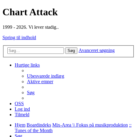
Chart Attack
1999 - 2026. Vi lever stadig..
Spring til indhold
Avanceret søgning
Søg
Hurtige links
Ubesvarede indlæg
Aktive emner
Søg
OSS
Log ind
Tilmeld
Hjem
Boardindeks
Mix-Area \\ Fokus på musikproduktion
::
Tunes of the Month
Søg