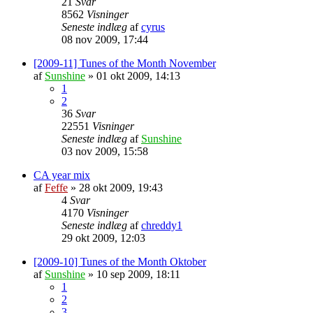
21
Svar
8562
Visninger
Seneste indlæg
af
cyrus
08 nov 2009, 17:44
[2009-11] Tunes of the Month November
af
Sunshine
»
01 okt 2009, 14:13
1
2
36
Svar
22551
Visninger
Seneste indlæg
af
Sunshine
03 nov 2009, 15:58
CA year mix
af
Feffe
»
28 okt 2009, 19:43
4
Svar
4170
Visninger
Seneste indlæg
af
chreddy1
29 okt 2009, 12:03
[2009-10] Tunes of the Month Oktober
af
Sunshine
»
10 sep 2009, 18:11
1
2
3