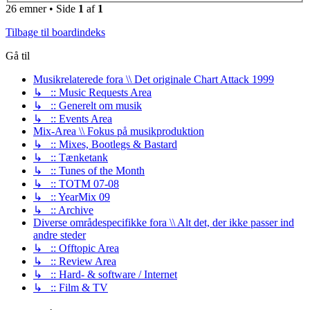
26 emner • Side
1
af
1
Tilbage til boardindeks
Gå til
Musikrelaterede fora \\ Det originale Chart Attack 1999
↳ :: Music Requests Area
↳ :: Generelt om musik
↳ :: Events Area
Mix-Area \\ Fokus på musikproduktion
↳ :: Mixes, Bootlegs & Bastard
↳ :: Tænketank
↳ :: Tunes of the Month
↳ :: TOTM 07-08
↳ :: YearMix 09
↳ :: Archive
Diverse områdespecifikke fora \\ Alt det, der ikke passer ind
andre steder
↳ :: Offtopic Area
↳ :: Review Area
↳ :: Hard- & software / Internet
↳ :: Film & TV