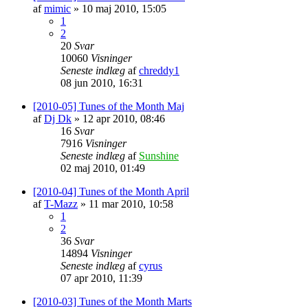
af
mimic
»
10 maj 2010, 15:05
1
2
20
Svar
10060
Visninger
Seneste indlæg
af
chreddy1
08 jun 2010, 16:31
[2010-05] Tunes of the Month Maj
af
Dj Dk
»
12 apr 2010, 08:46
16
Svar
7916
Visninger
Seneste indlæg
af
Sunshine
02 maj 2010, 01:49
[2010-04] Tunes of the Month April
af
T-Mazz
»
11 mar 2010, 10:58
1
2
36
Svar
14894
Visninger
Seneste indlæg
af
cyrus
07 apr 2010, 11:39
[2010-03] Tunes of the Month Marts