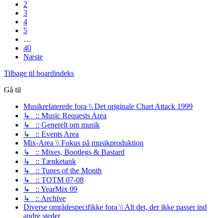
2
3
4
5
…
40
Næste
Tilbage til boardindeks
Gå til
Musikrelaterede fora \\ Det originale Chart Attack 1999
↳ :: Music Requests Area
↳ :: Generelt om musik
↳ :: Events Area
Mix-Area \\ Fokus på musikproduktion
↳ :: Mixes, Bootlegs & Bastard
↳ :: Tænketank
↳ :: Tunes of the Month
↳ :: TOTM 07-08
↳ :: YearMix 09
↳ :: Archive
Diverse områdespecifikke fora \\ Alt det, der ikke passer ind
andre steder