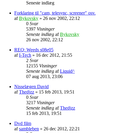
Seneste indlæg
Forklaring til "cam, telesync, screener" osv.
af
Bykovsky
»
26 nov 2002, 22:12
0
Svar
5397
Visninger
Seneste indlæg
af
Bykovsky
26 nov 2002, 22:12
REQ: Weeds s08e05
af
I-Tech
»
16 dec 2012, 21:55
2
Svar
12155
Visninger
Seneste indlæg
af
Liquid^
07 aug 2013, 23:06
Nisselægen David
af
Thedjzz
»
15 feb 2013, 19:51
0
Svar
3217
Visninger
Seneste indlæg
af
Thedjzz
15 feb 2013, 19:51
Dvd film
af
sambleben
»
26 dec 2012, 22:21