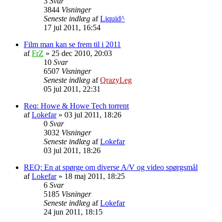
3
Svar
3844
Visninger
Seneste indlæg
af
Liquid^
17 jul 2011, 16:54
Film man kan se frem til i 2011
af
FrZ
»
25 dec 2010, 20:03
10
Svar
6507
Visninger
Seneste indlæg
af
QrazyLeg
05 jul 2011, 22:31
Req: Howe & Howe Tech torrent
af
Lokefar
»
03 jul 2011, 18:26
0
Svar
3032
Visninger
Seneste indlæg
af
Lokefar
03 jul 2011, 18:26
REQ: En at spørge om diverse A/V og video spørgsmål
af
Lokefar
»
18 maj 2011, 18:25
6
Svar
5185
Visninger
Seneste indlæg
af
Lokefar
24 jun 2011, 18:15