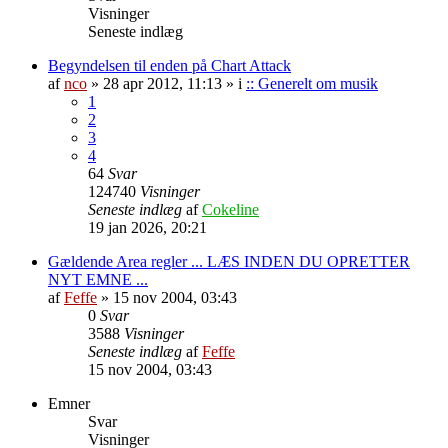
Visninger
Seneste indlæg
Begyndelsen til enden på Chart Attack
af
nco
»
28 apr 2012, 11:13
» i
:: Generelt om musik
1
2
3
4
64
Svar
124740
Visninger
Seneste indlæg
af
Cokeline
19 jan 2026, 20:21
Gældende Area regler ... LÆS INDEN DU OPRETTER
NYT EMNE ...
af
Feffe
»
15 nov 2004, 03:43
0
Svar
3588
Visninger
Seneste indlæg
af
Feffe
15 nov 2004, 03:43
Emner
Svar
Visninger