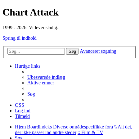
Chart Attack
1999 - 2026. Vi lever stadig..
Spring til indhold
Avanceret søgning
Søg
Hurtige links
Ubesvarede indlæg
Aktive emner
Søg
OSS
Log ind
Tilmeld
Hjem
Boardindeks
Diverse områdespecifikke fora \\ Alt det,
der ikke passer ind andre steder
:: Film & TV
Søg