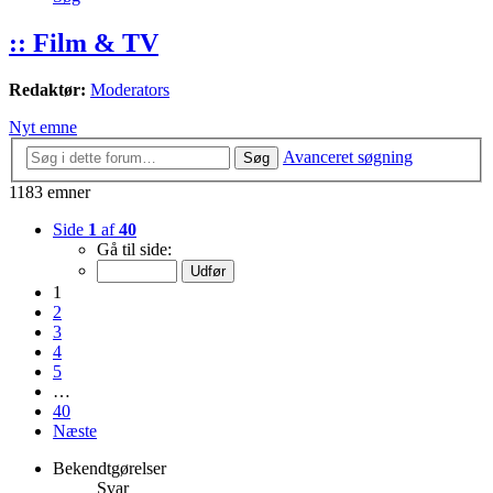
:: Film & TV
Redaktør:
Moderators
Nyt emne
Avanceret søgning
Søg
1183 emner
Side
1
af
40
Gå til side:
1
2
3
4
5
…
40
Næste
Bekendtgørelser
Svar