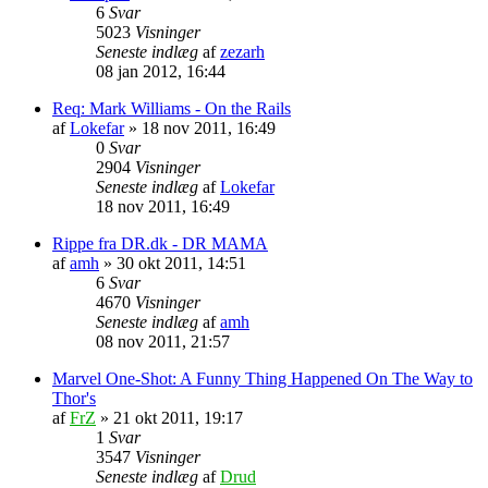
6
Svar
5023
Visninger
Seneste indlæg
af
zezarh
08 jan 2012, 16:44
Req: Mark Williams - On the Rails
af
Lokefar
»
18 nov 2011, 16:49
0
Svar
2904
Visninger
Seneste indlæg
af
Lokefar
18 nov 2011, 16:49
Rippe fra DR.dk - DR MAMA
af
amh
»
30 okt 2011, 14:51
6
Svar
4670
Visninger
Seneste indlæg
af
amh
08 nov 2011, 21:57
Marvel One-Shot: A Funny Thing Happened On The Way to
Thor's
af
FrZ
»
21 okt 2011, 19:17
1
Svar
3547
Visninger
Seneste indlæg
af
Drud