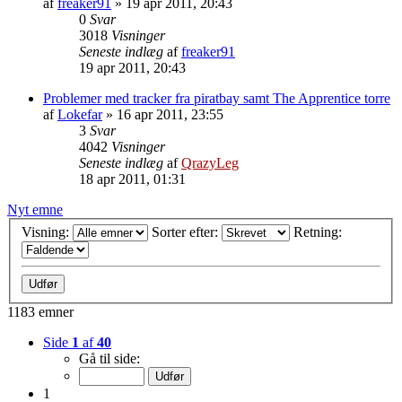
af
freaker91
»
19 apr 2011, 20:43
0
Svar
3018
Visninger
Seneste indlæg
af
freaker91
19 apr 2011, 20:43
Problemer med tracker fra piratbay samt The Apprentice torre
af
Lokefar
»
16 apr 2011, 23:55
3
Svar
4042
Visninger
Seneste indlæg
af
QrazyLeg
18 apr 2011, 01:31
Nyt emne
Visning:
Sorter efter:
Retning:
1183 emner
Side
1
af
40
Gå til side:
1