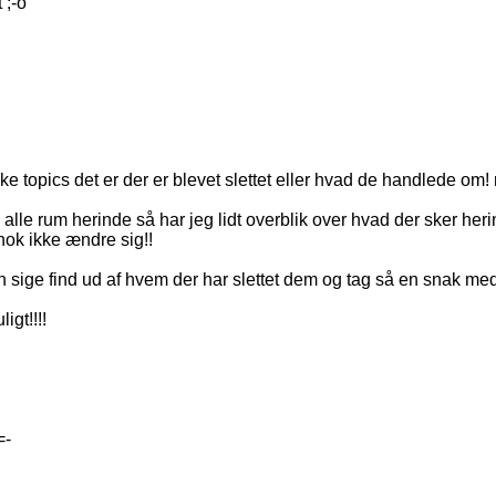
 ;-o
e topics det er der er blevet slettet eller hvad de handlede om! 
le rum herinde så har jeg lidt overblik over hvad der sker herin
 nok ikke ændre sig!!
 kun sige find ud af hvem der har slettet dem og tag så en snak m
igt!!!!
=-