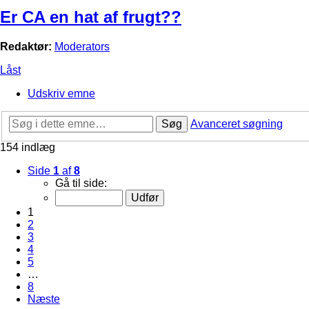
Er CA en hat af frugt??
Redaktør:
Moderators
Låst
Udskriv emne
Søg
Avanceret søgning
154 indlæg
Side
1
af
8
Gå til side:
1
2
3
4
5
…
8
Næste