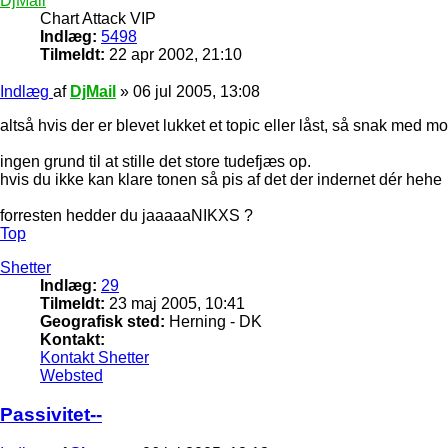
DjMail
Chart Attack VIP
Indlæg:
5498
Tilmeldt:
22 apr 2002, 21:10
Indlæg
af
DjMail
»
06 jul 2005, 13:08
altså hvis der er blevet lukket et topic eller låst, så snak med m
ingen grund til at stille det store tudefjæs op.
hvis du ikke kan klare tonen så pis af det der indernet dér hehe
forresten hedder du jaaaaaNIKXS ?
Top
Shetter
Indlæg:
29
Tilmeldt:
23 maj 2005, 10:41
Geografisk sted:
Herning - DK
Kontakt:
Kontakt Shetter
Websted
Passivitet--