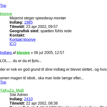
Top
kloojve
Mejerist steger speedway-montør
Indlæg:
1985
Tilmeldt:
23 apr 2002, 09:57
Geografisk sted:
spætten fühls rede
Kontakt:
Kontakt kloojve
ICQ
Indlæg
af
kloojve
»
06 jul 2005, 12:57
LOL..... du er da et fjols...
der er nok en god grund til dine indlæg er blevet slettet.. og hvi
amen magen til idioti.. ska man lede længe efter...
Top
YaKuZa_MaB
Site Admin
Indlæg:
2410
Tilmeldt:
22 apr 2002, 08:38