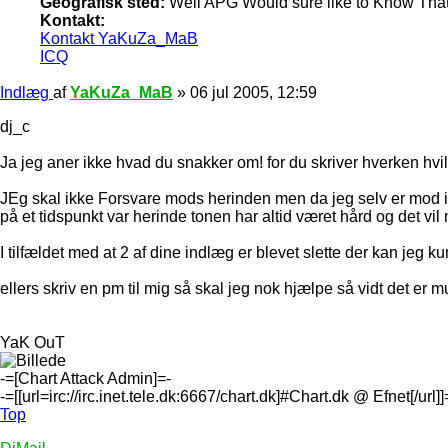
Geografisk sted:
Well APG Would sure like to Know That
Kontakt:
Kontakt YaKuZa_MaB
ICQ
Indlæg
af
YaKuZa_MaB
»
06 jul 2005, 12:59
dj_c
Ja jeg aner ikke hvad du snakker om! for du skriver hverken hvilk
JEg skal ikke Forsvare mods herinden men da jeg selv er mod i al
på et tidspunkt var herinde tonen har altid været hård og det vil
I tilfældet med at 2 af dine indlæg er blevet slette der kan jeg
ellers skriv en pm til mig så skal jeg nok hjælpe så vidt det er mul
YaK OuT
-=[Chart Attack Admin]=-
-=[[url=irc://irc.inet.tele.dk:6667/chart.dk]#Chart.dk @ Efnet[/url]]
Top