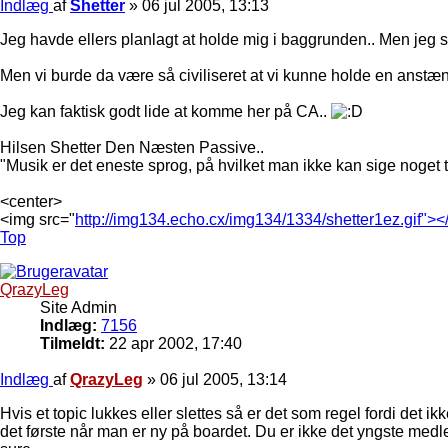
Indlæg
af
Shetter
»
06 jul 2005, 13:13
Jeg havde ellers planlagt at holde mig i baggrunden.. Men jeg 
Men vi burde da være så civiliseret at vi kunne holde en anstæ
Jeg kan faktisk godt lide at komme her på CA..
Hilsen Shetter Den Næsten Passive..
"Musik er det eneste sprog, på hvilket man ikke kan sige noget tar
<center>
<img src="
http://img134.echo.cx/img134/1334/shetter1ez.gif"><
Top
QrazyLeg
Site Admin
Indlæg:
7156
Tilmeldt:
22 apr 2002, 17:40
Indlæg
af
QrazyLeg
»
06 jul 2005, 13:14
Hvis et topic lukkes eller slettes så er det som regel fordi det 
det første når man er ny på boardet. Du er ikke det yngste medlem