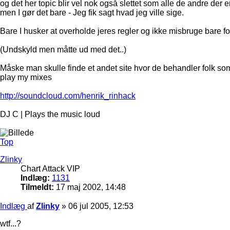
og det her topic blir vel nok også slettet som alle de andre der 
men I gør det bare - Jeg fik sagt hvad jeg ville sige.
Bare I husker at overholde jeres regler og ikke misbruge bare 
(Undskyld men måtte ud med det..)
Måske man skulle finde et andet site hvor de behandler folk s
play my mixes
http://soundcloud.com/henrik_rinhack
DJ C | Plays the music loud
Top
Zlinky
Chart Attack VIP
Indlæg:
1131
Tilmeldt:
17 maj 2002, 14:48
Indlæg
af
Zlinky
»
06 jul 2005, 12:53
wtf...?