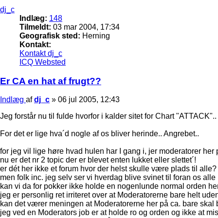
dj_c
Indlæg:
148
Tilmeldt:
03 mar 2004, 17:34
Geografisk sted:
Herning
Kontakt:
Kontakt dj_c
ICQ
Websted
Er CA en hat af frugt??
Indlæg
af
dj_c
»
06 jul 2005, 12:43
Jeg forstår nu til fulde hvorfor i kalder sitet for Chart "ATTACK"..
For det er lige hva´d nogle af os bliver herinde.. Angrebet..
for jeg vil lige høre hvad hulen har I gang i, jer moderatorer he
nu er det nr 2 topic der er blevet enten lukket eller slettet´!
er dét her ikke et forum hvor der helst skulle være plads til alle?
men folk inc. jeg selv ser vi hverdag blive svinet til foran os alle
kan vi da for pokker ikke holde en nogenlunde normal orden her p
jeg er personlig ret irriteret over at Moderatorerne bare helt uden
kan det værer meningen at Moderatorerne her på ca. bare skal 
jeg ved en Moderators job er at holde ro og orden og ikke at mis