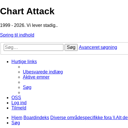
Chart Attack
1999 - 2026. Vi lever stadig..
Spring til indhold
Søg
Avanceret søgning
Hurtige links
Ubesvarede indlæg
Aktive emner
Søg
OSS
Log ind
Tilmeld
Hjem
Boardindeks
Diverse områdespecifikke fora \\ Alt de
Søg