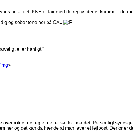
synes nu at det IKKE er fair med de replys der er kommet.. der
ndig og sober tone her på CA..
veligt eller hånligt."
/img
>
ikke overholder de regler der er sat for boardet. Personligt synes
 her og det kan da hænde at man laver et fejlpost. Derfor er der 