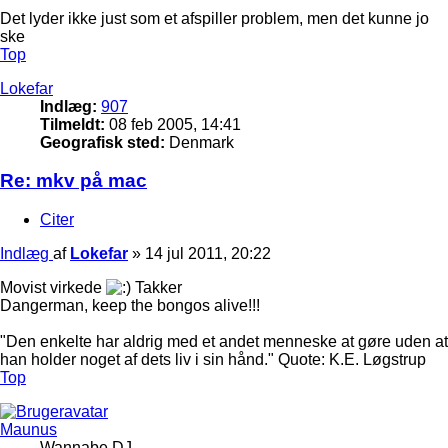
Det lyder ikke just som et afspiller problem, men det kunne jo
ske
Top
Lokefar
Indlæg:
907
Tilmeldt:
08 feb 2005, 14:41
Geografisk sted:
Denmark
Re: mkv på mac
Citer
Indlæg
af
Lokefar
»
14 jul 2011, 20:22
Movist virkede
Takker
Dangerman, keep the bongos alive!!!
"Den enkelte har aldrig med et andet menneske at gøre uden at
han holder noget af dets liv i sin hånd." Quote: K.E. Løgstrup
Top
Maunus
Wannabe DJ