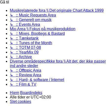
Gå til
Musikrelaterede fora \\ Det originale Chart Attack 1999
↳ :: Music Requests Area
↳ :: Generelt om musik
↳ :: Events Area
Mix-Area \\ Fokus på musikproduktion
↳ :: Mixes, Bootlegs & Bastard
↳ :: Tænketank
↳ :: Tunes of the Month
↳ :: TOTM 07-08
↳ :: YearMix 09
↳ :: Archive
Diverse områdespecifikke fora \\ Alt det, der ikke passer
ind andre steder
↳ :: Offtopic Area
↳ :: Review Area
↳ :: Hard- & software / Internet
↳ :: Film & TV
Hjem
Boardindeks
Alle tider er
UTC+02:00
Slet cookies