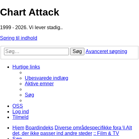
Chart Attack
1999 - 2026. Vi lever stadig..
Spring til indhold
Søg
Avanceret søgning
Hurtige links
Ubesvarede indlæg
Aktive emner
Søg
OSS
Log ind
Tilmeld
Hjem
Boardindeks
Diverse områdespecifikke fora \\ Alt
det, der ikke passer ind andre steder
:: Film & TV
Søg