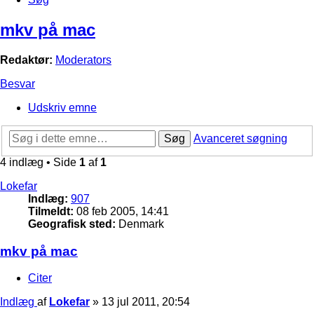
mkv på mac
Redaktør:
Moderators
Besvar
Udskriv emne
Søg
Avanceret søgning
4 indlæg • Side
1
af
1
Lokefar
Indlæg:
907
Tilmeldt:
08 feb 2005, 14:41
Geografisk sted:
Denmark
mkv på mac
Citer
Indlæg
af
Lokefar
»
13 jul 2011, 20:54