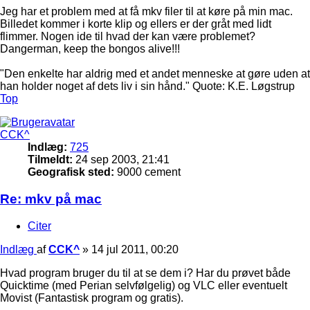
Jeg har et problem med at få mkv filer til at køre på min mac.
Billedet kommer i korte klip og ellers er der gråt med lidt
flimmer. Nogen ide til hvad der kan være problemet?
Dangerman, keep the bongos alive!!!
"Den enkelte har aldrig med et andet menneske at gøre uden at
han holder noget af dets liv i sin hånd." Quote: K.E. Løgstrup
Top
CCK^
Indlæg:
725
Tilmeldt:
24 sep 2003, 21:41
Geografisk sted:
9000 cement
Re: mkv på mac
Citer
Indlæg
af
CCK^
»
14 jul 2011, 00:20
Hvad program bruger du til at se dem i? Har du prøvet både
Quicktime (med Perian selvfølgelig) og VLC eller eventuelt
Movist (Fantastisk program og gratis).