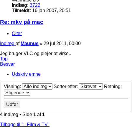
Indlæg:
3722
Tilmeldt:
16 jan 2007, 20:51
Re: mkv på mac
Citer
Indlæg
af
Maunus
»
29 jul 2011, 00:00
Jeg bruger VLC og plejer at virke..
Top
Besvar
Udskriv emne
Visning:
Sorter efter:
Retning:
4 indlæg • Side
1
af
1
Tilbage til ":: Film & TV"