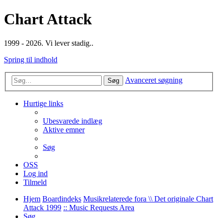
Chart Attack
1999 - 2026. Vi lever stadig..
Spring til indhold
Avanceret søgning
Søg
Hurtige links
Ubesvarede indlæg
Aktive emner
Søg
OSS
Log ind
Tilmeld
Hjem
Boardindeks
Musikrelaterede fora \\ Det originale Chart
Attack 1999
:: Music Requests Area
Søg