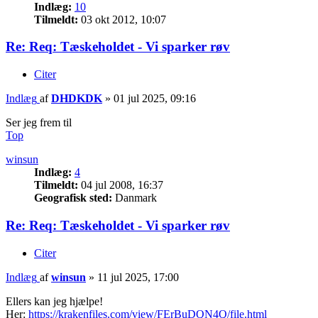
Indlæg:
10
Tilmeldt:
03 okt 2012, 10:07
Re: Req: Tæskeholdet - Vi sparker røv
Citer
Indlæg
af
DHDKDK
»
01 jul 2025, 09:16
Ser jeg frem til
Top
winsun
Indlæg:
4
Tilmeldt:
04 jul 2008, 16:37
Geografisk sted:
Danmark
Re: Req: Tæskeholdet - Vi sparker røv
Citer
Indlæg
af
winsun
»
11 jul 2025, 17:00
Ellers kan jeg hjælpe!
Her:
https://krakenfiles.com/view/FErBuDQN4Q/file.html