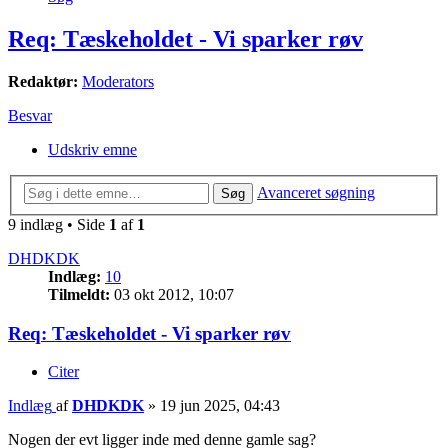
Req: Tæskeholdet - Vi sparker røv
Redaktør:
Moderators
Besvar
Udskriv emne
Avanceret søgning
Søg
9 indlæg • Side
1
af
1
DHDKDK
Indlæg:
10
Tilmeldt:
03 okt 2012, 10:07
Req: Tæskeholdet - Vi sparker røv
Citer
Indlæg
af
DHDKDK
»
19 jun 2025, 04:43
Nogen der evt ligger inde med denne gamle sag?