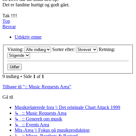
Det er fandme hurtigt og godt gået.
Tak !!!!
Top
Besvar
Udskriv emne
Visning:
Sorter efter:
Retning:
9 indlæg • Side
1
af
1
Tilbage til ":: Music Requests Area"
Gå til
Musikrelaterede fora \\ Det originale Chart Attack 1999
↳ :: Music Requests Area
↳ :: Generelt om musik
↳ :: Events Area
Mix-Area \\ Fokus på musikproduktion
↳ :: Mixes, Bootlegs & Bastard