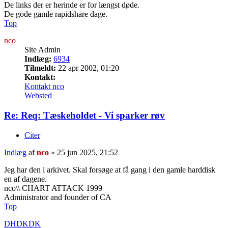
De links der er herinde er for længst døde.
De gode gamle rapidshare dage.
Top
nco
Site Admin
Indlæg:
6934
Tilmeldt:
22 apr 2002, 01:20
Kontakt:
Kontakt nco
Websted
Re: Req: Tæskeholdet - Vi sparker røv
Citer
Indlæg
af
nco
»
25 jun 2025, 21:52
Jeg har den i arkivet. Skal forsøge at få gang i den gamle harddisk
en af dagene.
nco\\ CHART ATTACK 1999
Administrator and founder of CA
Top
DHDKDK