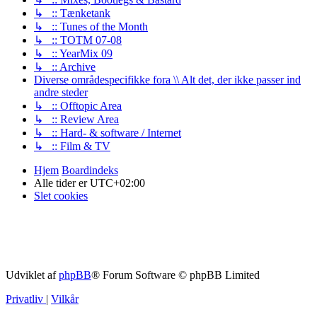
↳ :: Tænketank
↳ :: Tunes of the Month
↳ :: TOTM 07-08
↳ :: YearMix 09
↳ :: Archive
Diverse områdespecifikke fora \\ Alt det, der ikke passer ind
andre steder
↳ :: Offtopic Area
↳ :: Review Area
↳ :: Hard- & software / Internet
↳ :: Film & TV
Hjem
Boardindeks
Alle tider er
UTC+02:00
Slet cookies
Udviklet af
phpBB
® Forum Software © phpBB Limited
Privatliv
|
Vilkår