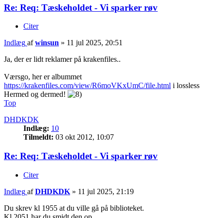
Re: Req: Tæskeholdet - Vi sparker røv
Citer
Indlæg
af
winsun
»
11 jul 2025, 20:51
Ja, der er lidt reklamer på krakenfiles..
Værsgo, her er albummet
https://krakenfiles.com/view/R6moVKxUmC/file.html
i lossless
Hermed og dermed!
Top
DHDKDK
Indlæg:
10
Tilmeldt:
03 okt 2012, 10:07
Re: Req: Tæskeholdet - Vi sparker røv
Citer
Indlæg
af
DHDKDK
»
11 jul 2025, 21:19
Du skrev kl 1955 at du ville gå på biblioteket.
Kl 2051 har du smidt den op.