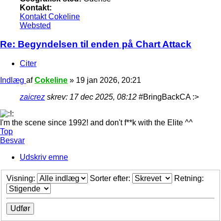
Kontakt:
Kontakt Cokeline
Websted
Re: Begyndelsen til enden på Chart Attack
Citer
Indlæg
af
Cokeline
»
19 jan 2026, 20:21
zaicrez
skrev:
17 dec 2025, 08:12
#BringBackCA :>
I'm the scene since 1992! and don't f**k with the Elite ^^
Top
Besvar
Udskriv emne
Visning:
Sorter efter:
Retning: