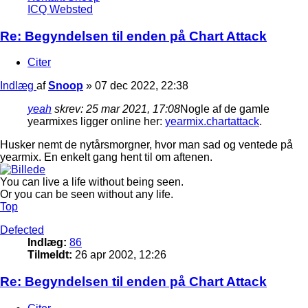
ICQ
Websted
Re: Begyndelsen til enden på Chart Attack
Citer
Indlæg
af
Snoop
»
07 dec 2022, 22:38
yeah
skrev:
25 mar 2021, 17:08
Nogle af de gamle
yearmixes ligger online her:
yearmix.chartattack
.
Husker nemt de nytårsmorgner, hvor man sad og ventede på
yearmix. En enkelt gang hent til om aftenen.
You can live a life without being seen.
Or you can be seen without any life.
Top
Defected
Indlæg:
86
Tilmeldt:
26 apr 2002, 12:26
Re: Begyndelsen til enden på Chart Attack