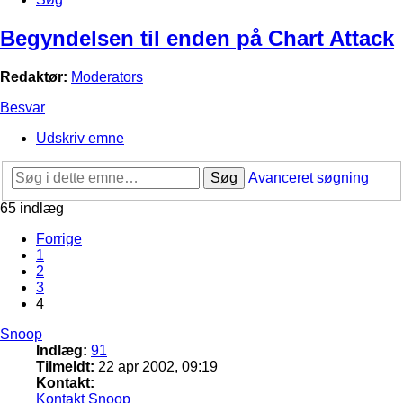
Begyndelsen til enden på Chart Attack
Redaktør:
Moderators
Besvar
Udskriv emne
Søg
Avanceret søgning
65 indlæg
Forrige
1
2
3
4
Snoop
Indlæg:
91
Tilmeldt:
22 apr 2002, 09:19
Kontakt:
Kontakt Snoop