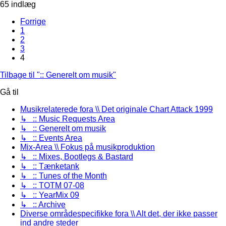
65 indlæg
Forrige
1
2
3
4
Tilbage til ":: Generelt om musik"
Gå til
Musikrelaterede fora \\ Det originale Chart Attack 1999
↳ :: Music Requests Area
↳ :: Generelt om musik
↳ :: Events Area
Mix-Area \\ Fokus på musikproduktion
↳ :: Mixes, Bootlegs & Bastard
↳ :: Tænketank
↳ :: Tunes of the Month
↳ :: TOTM 07-08
↳ :: YearMix 09
↳ :: Archive
Diverse områdespecifikke fora \\ Alt det, der ikke passer
ind andre steder