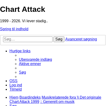
Chart Attack
1999 - 2026. Vi lever stadig..
Spring til indhold
Søg
Avanceret søgning
Hurtige links
Ubesvarede indlæg
Aktive emner
Søg
OSS
Log ind
Tilmeld
Hjem
Boardindeks
Musikrelaterede fora \\ Det originale
Chart Attack 1999
:: Generelt om musik
Søg