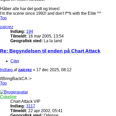
Håber alle har det godt og trives!
I'm the scene since 1992! and don't f**k with the Elite ^^
Top
zaicrez
Indlæg:
194
Tilmeldt:
16 mar 2005, 13:54
Geografisk sted:
La la land
Re: Begyndelsen til enden på Chart Attack
Citer
Indlæg
af
zaicrez
»
17 dec 2025, 08:12
#BringBackCA :>
Top
Cokeline
Chart Attack VIP
Indlæg:
3117
Tilmeldt:
22 apr 2002, 05:41
Geografisk sted:
Odense