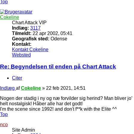
Top
Cokeline
Chart Attack VIP
Indlæg:
3117
Tilmeldt:
22 apr 2002, 05:41
Geografisk sted:
Odense
Kontakt:
Kontakt Cokeline
Websted
Re: Begyndelsen til enden på Chart Attack
Citer
Indlæg
af
Cokeline
»
22 feb 2021, 14:51
Nogen der stadig i ny og næ forvilder sig herind? Man bliver jo’
helt nostalgisk! Håber alle har det godt!
I'm the scene since 1992! and don't f**k with the Elite ^^
Top
nco
Site Admin