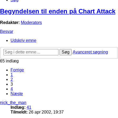
Begyndelsen til enden på Chart Attack
Redaktør:
Moderators
Besvar
Udskriv emne
Søg
Avanceret søgning
65 indlæg
Forrige
1
2
3
4
Næste
nick_the_man
Indlæg:
41
Tilmeldt:
26 apr 2002, 19:37