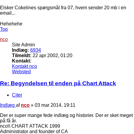
Elsker Cokelines spørgsmål fra 07, hvem sender 20 mb i en
email...
Hehehehe
Top
nco
Site Admin
Indlæg:
6934
Tilmeldt:
22 apr 2002, 01:20
Kontakt:
Kontakt nco
Websted
Re: Begyndelsen til enden på Chart Attack
Citer
Indlæg
af
nco
»
03 mar 2014, 19:11
Der er super mange fede indlæg og historier. Der er sket meget
på få år.
nco\\ CHART ATTACK 1999
Administrator and founder of CA