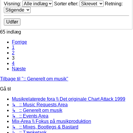
Visning:
Sorter efter:
Retning:
65 indlæg
Forrige
1
2
3
4
Næste
Tilbage til ":: Generelt om musik"
Gå til
Musikrelaterede fora \\ Det originale Chart Attack 1999
↳ :: Music Requests Area
↳ :: Generelt om musik
↳ :: Events Area
Mix-Area \\ Fokus på musikproduktion
↳ :: Mixes, Bootlegs & Bastard
↳ :: Tænketank