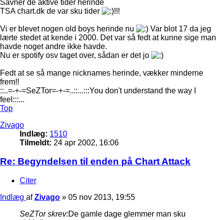
Savner de aktive tider herinde
TSA chart.dk de var sku tider
!!!
Vi er blevet nogen old boys herinde nu
Var blot 17 da jeg
lærte stedet at kende i 2000. Det var så fedt at kunne sige man
havde noget andre ikke havde.
Nu er spotify osv taget over, sådan er det jo
Fedt at se så mange nicknames herinde, vækker minderne
frem!!
::..=-+-=SeZTor=-+-=..::...:::You don't understand the way I
feel:::...
Top
Zivago
Indlæg:
1510
Tilmeldt:
24 apr 2002, 16:06
Re: Begyndelsen til enden på Chart Attack
Citer
Indlæg
af
Zivago
»
05 nov 2013, 19:55
SeZTor skrev:
De gamle dage glemmer man sku