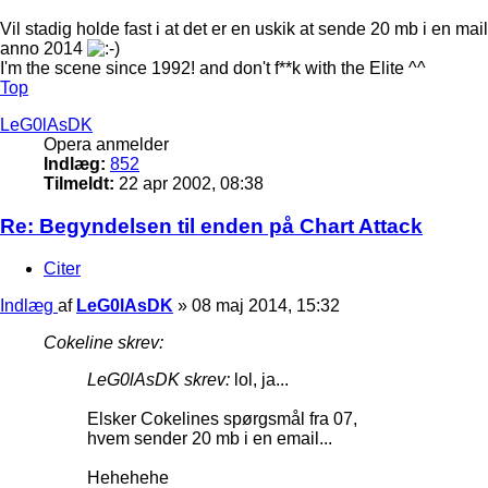
Vil stadig holde fast i at det er en uskik at sende 20 mb i en mail
anno 2014
I'm the scene since 1992! and don't f**k with the Elite ^^
Top
LeG0lAsDK
Opera anmelder
Indlæg:
852
Tilmeldt:
22 apr 2002, 08:38
Re: Begyndelsen til enden på Chart Attack
Citer
Indlæg
af
LeG0lAsDK
»
08 maj 2014, 15:32
Cokeline skrev:
LeG0lAsDK skrev:
lol, ja...
Elsker Cokelines spørgsmål fra 07,
hvem sender 20 mb i en email...
Hehehehe