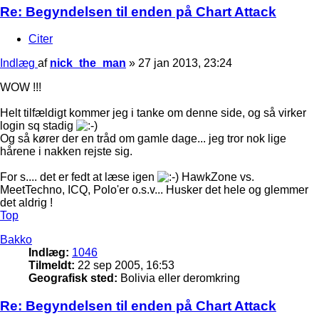
Re: Begyndelsen til enden på Chart Attack
Citer
Indlæg
af
nick_the_man
»
27 jan 2013, 23:24
WOW !!!
Helt tilfældigt kommer jeg i tanke om denne side, og så virker
login sq stadig
Og så kører der en tråd om gamle dage... jeg tror nok lige
hårene i nakken rejste sig.
For s.... det er fedt at læse igen
HawkZone vs.
MeetTechno, ICQ, Polo'er o.s.v... Husker det hele og glemmer
det aldrig !
Top
Bakko
Indlæg:
1046
Tilmeldt:
22 sep 2005, 16:53
Geografisk sted:
Bolivia eller deromkring
Re: Begyndelsen til enden på Chart Attack