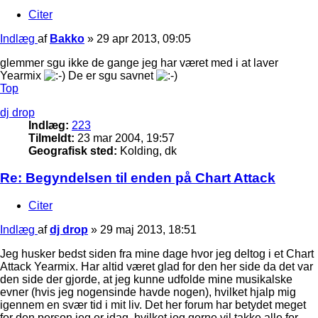
Citer
Indlæg
af
Bakko
»
29 apr 2013, 09:05
glemmer sgu ikke de gange jeg har været med i at laver
Yearmix
De er sgu savnet
Top
dj drop
Indlæg:
223
Tilmeldt:
23 mar 2004, 19:57
Geografisk sted:
Kolding, dk
Re: Begyndelsen til enden på Chart Attack
Citer
Indlæg
af
dj drop
»
29 maj 2013, 18:51
Jeg husker bedst siden fra mine dage hvor jeg deltog i et Chart
Attack Yearmix. Har altid været glad for den her side da det var
den side der gjorde, at jeg kunne udfolde mine musikalske
evner (hvis jeg nogensinde havde nogen), hvilket hjalp mig
igennem en svær tid i mit liv. Det her forum har betydet meget
for den person jeg er idag, hvilket jeg gerne vil takke alle for