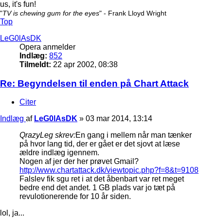
us, it's fun!
"
TV is chewing gum for the eyes
" - Frank Lloyd Wright
Top
LeG0lAsDK
Opera anmelder
Indlæg:
852
Tilmeldt:
22 apr 2002, 08:38
Re: Begyndelsen til enden på Chart Attack
Citer
Indlæg
af
LeG0lAsDK
»
03 mar 2014, 13:14
QrazyLeg skrev:
En gang i mellem når man tænker
på hvor lang tid, der er gået er det sjovt at læse
ældre indlæg igennem.
Nogen af jer der her prøvet Gmail?
http://www.chartattack.dk/viewtopic.php?f=8&t=9108
Falslev fik sgu ret i at det åbenbart var ret meget
bedre end det andet. 1 GB plads var jo tæt på
revulotionerende for 10 år siden.
lol, ja...