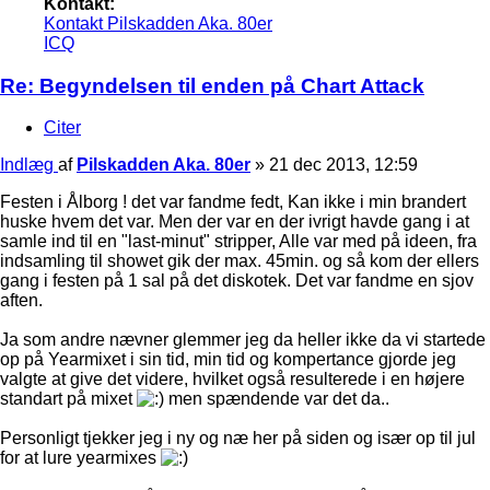
Kontakt:
Kontakt Pilskadden Aka. 80er
ICQ
Re: Begyndelsen til enden på Chart Attack
Citer
Indlæg
af
Pilskadden Aka. 80er
»
21 dec 2013, 12:59
Festen i Ålborg ! det var fandme fedt, Kan ikke i min brandert
huske hvem det var. Men der var en der ivrigt havde gang i at
samle ind til en "last-minut" stripper, Alle var med på ideen, fra
indsamling til showet gik der max. 45min. og så kom der ellers
gang i festen på 1 sal på det diskotek. Det var fandme en sjov
aften.
Ja som andre nævner glemmer jeg da heller ikke da vi startede
op på Yearmixet i sin tid, min tid og kompertance gjorde jeg
valgte at give det videre, hvilket også resulterede i en højere
standart på mixet
men spændende var det da..
Personligt tjekker jeg i ny og næ her på siden og især op til jul
for at lure yearmixes