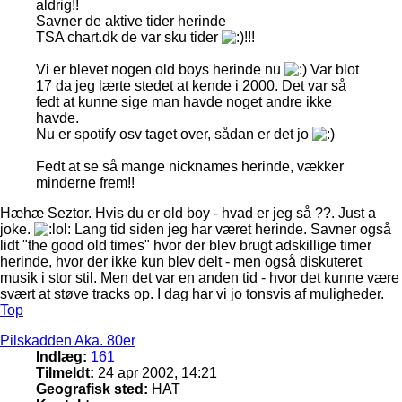
aldrig!!
Savner de aktive tider herinde
TSA chart.dk de var sku tider
!!!
Vi er blevet nogen old boys herinde nu
Var blot
17 da jeg lærte stedet at kende i 2000. Det var så
fedt at kunne sige man havde noget andre ikke
havde.
Nu er spotify osv taget over, sådan er det jo
Fedt at se så mange nicknames herinde, vækker
minderne frem!!
Hæhæ Seztor. Hvis du er old boy - hvad er jeg så ??. Just a
joke.
Lang tid siden jeg har været herinde. Savner også
lidt "the good old times" hvor der blev brugt adskillige timer
herinde, hvor der ikke kun blev delt - men også diskuteret
musik i stor stil. Men det var en anden tid - hvor det kunne være
svært at støve tracks op. I dag har vi jo tonsvis af muligheder.
Top
Pilskadden Aka. 80er
Indlæg:
161
Tilmeldt:
24 apr 2002, 14:21
Geografisk sted:
HAT