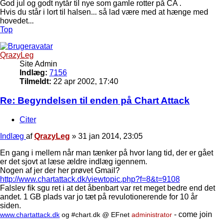
God jul og godt nytår til nye som gamle rotter på CA .
Hvis du står i lort til halsen... så lad være med at hænge med
hovedet...
Top
QrazyLeg
Site Admin
Indlæg:
7156
Tilmeldt:
22 apr 2002, 17:40
Re: Begyndelsen til enden på Chart Attack
Citer
Indlæg
af
QrazyLeg
»
31 jan 2014, 23:05
En gang i mellem når man tænker på hvor lang tid, der er gået
er det sjovt at læse ældre indlæg igennem.
Nogen af jer der her prøvet Gmail?
http://www.chartattack.dk/viewtopic.php?f=8&t=9108
Falslev fik sgu ret i at det åbenbart var ret meget bedre end det
andet. 1 GB plads var jo tæt på revulotionerende for 10 år
siden.
- come join
www.chartattack.dk
og #chart.dk @ EFnet
administrator