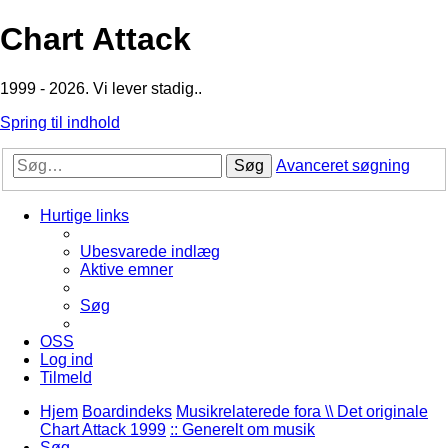
Chart Attack
1999 - 2026. Vi lever stadig..
Spring til indhold
Søg
Avanceret søgning
Hurtige links
Ubesvarede indlæg
Aktive emner
Søg
OSS
Log ind
Tilmeld
Hjem
Boardindeks
Musikrelaterede fora \\ Det originale
Chart Attack 1999
:: Generelt om musik
Søg