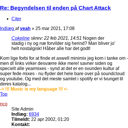
Re: Begyndelsen til enden på Chart Attack
Citer
Indlæg
af
yeah
»
25 mar 2021, 17:08
Cokeline
skrev:
22 feb 2021, 14:51
Nogen der
stadig i ny og næ forvilder sig herind? Man bliver jo’
helt nostalgisk! Håber alle har det godt!
Kom lige forbi for at finde et axwell minimix jeg kom i tanke om -
men dl links virker desværre ikke mere! savner siden og
specielt alle yearmixes - synd at det er en svunden kultur af
super fede mixes - nu flyder det hele bare over på soundcloud
og youtube. Og med det meste samlet i spotify er vi tvunget til
deres katalog...
-> !!! Music is my language !!! <-
Top
nco
Site Admin
Indlæg:
6934
Tilmeldt:
22 apr 2002, 01:20
Kontakt: