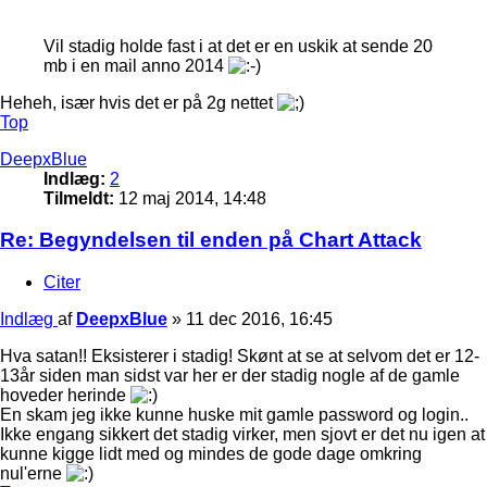
Vil stadig holde fast i at det er en uskik at sende 20
mb i en mail anno 2014
Heheh, især hvis det er på 2g nettet
Top
DeepxBlue
Indlæg:
2
Tilmeldt:
12 maj 2014, 14:48
Re: Begyndelsen til enden på Chart Attack
Citer
Indlæg
af
DeepxBlue
»
11 dec 2016, 16:45
Hva satan!! Eksisterer i stadig! Skønt at se at selvom det er 12-
13år siden man sidst var her er der stadig nogle af de gamle
hoveder herinde
En skam jeg ikke kunne huske mit gamle password og login..
Ikke engang sikkert det stadig virker, men sjovt er det nu igen at
kunne kigge lidt med og mindes de gode dage omkring
nul'erne