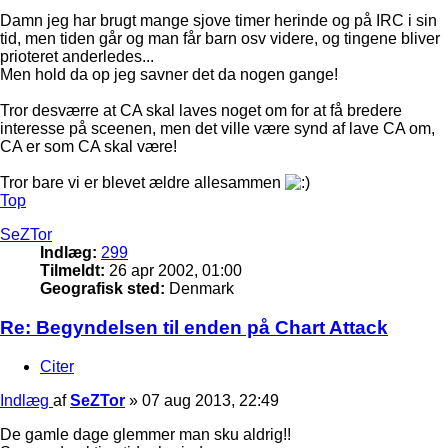
Damn jeg har brugt mange sjove timer herinde og på IRC i sin
tid, men tiden går og man får barn osv videre, og tingene bliver
prioteret anderledes...
Men hold da op jeg savner det da nogen gange!
Tror desværre at CA skal laves noget om for at få bredere
interesse på sceenen, men det ville være synd af lave CA om,
CA er som CA skal være!
Tror bare vi er blevet ældre allesammen
Top
SeZTor
Indlæg:
299
Tilmeldt:
26 apr 2002, 01:00
Geografisk sted:
Denmark
Re: Begyndelsen til enden på Chart Attack
Citer
Indlæg
af
SeZTor
»
07 aug 2013, 22:49
De gamle dage glemmer man sku aldrig!!