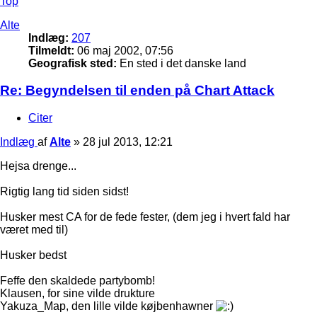
Top
Alte
Indlæg:
207
Tilmeldt:
06 maj 2002, 07:56
Geografisk sted:
En sted i det danske land
Re: Begyndelsen til enden på Chart Attack
Citer
Indlæg
af
Alte
»
28 jul 2013, 12:21
Hejsa drenge...
Rigtig lang tid siden sidst!
Husker mest CA for de fede fester, (dem jeg i hvert fald har
været med til)
Husker bedst
Feffe den skaldede partybomb!
Klausen, for sine vilde drukture
Yakuza_Map, den lille vilde køjbenhawner