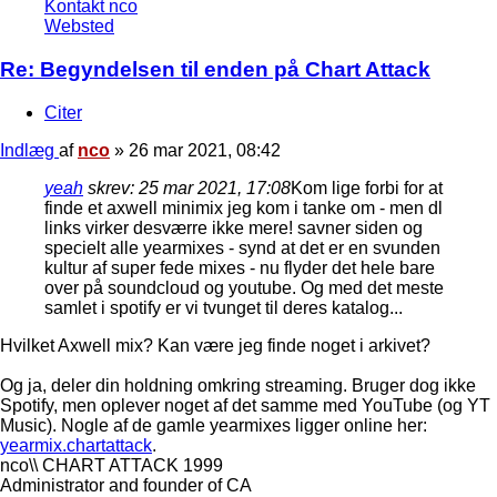
Kontakt nco
Websted
Re: Begyndelsen til enden på Chart Attack
Citer
Indlæg
af
nco
»
26 mar 2021, 08:42
yeah
skrev:
25 mar 2021, 17:08
Kom lige forbi for at
finde et axwell minimix jeg kom i tanke om - men dl
links virker desværre ikke mere! savner siden og
specielt alle yearmixes - synd at det er en svunden
kultur af super fede mixes - nu flyder det hele bare
over på soundcloud og youtube. Og med det meste
samlet i spotify er vi tvunget til deres katalog...
Hvilket Axwell mix? Kan være jeg finde noget i arkivet?
Og ja, deler din holdning omkring streaming. Bruger dog ikke
Spotify, men oplever noget af det samme med YouTube (og YT
Music). Nogle af de gamle yearmixes ligger online her:
yearmix.chartattack
.
nco\\ CHART ATTACK 1999
Administrator and founder of CA