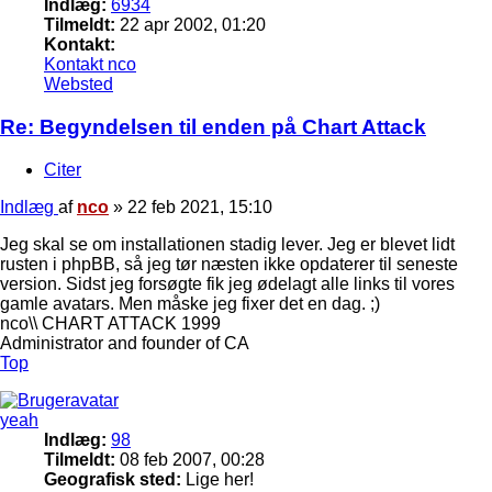
Indlæg:
6934
Tilmeldt:
22 apr 2002, 01:20
Kontakt:
Kontakt nco
Websted
Re: Begyndelsen til enden på Chart Attack
Citer
Indlæg
af
nco
»
22 feb 2021, 15:10
Jeg skal se om installationen stadig lever. Jeg er blevet lidt
rusten i phpBB, så jeg tør næsten ikke opdaterer til seneste
version. Sidst jeg forsøgte fik jeg ødelagt alle links til vores
gamle avatars. Men måske jeg fixer det en dag. ;)
nco\\ CHART ATTACK 1999
Administrator and founder of CA
Top
yeah
Indlæg:
98
Tilmeldt:
08 feb 2007, 00:28
Geografisk sted:
Lige her!